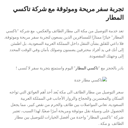
تجربة سفر مريحة وموثوقة مع شركة تاكسي
المطار
تعد خدمة التوصيل من مكة الى مطار الطائف والعكس، مع شركة “تاكسي
المطار” خيارًا ممتازًا للمسافرين الذين يسعون لتجربة سفر مريحة وموثوقة.
فلا داعي للقلق بشأن التنقل داخل المملكة العربية السعودية، بل اطمئن
إلى أنك في يد أفراد محترفين يضمنون وصولك بأمان وفي الوقت المحدد
إلى وجهتك المقصودة.
بادر بالحجز مع “
تاكسي المطار
” اليوم واستمتع بتجربة سفر لا تُنسى !
سعر التوصيل من مطار الطائف الى مكة يُعد أحد أهم العوائق التي تواجه
السكان والمعتمرين والحجاج والزوار الأجانب في المملكة العربية
السعودية. تعاني المواصلات بين طائف والحرم من نقص كبير، مما يجعل
الحصول على وسيلة نقل موثوقة ومريحة أمرًا صعبًا. لهذا السبب، تعتبر
شركة “تاكسي المطار” واحدة من أفضل الخيارات للتوصيل بين مطار
الطائف و مكة .